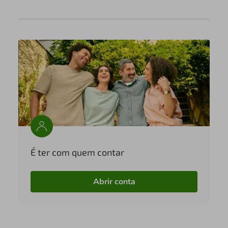
É ter com quem contar
Abrir conta