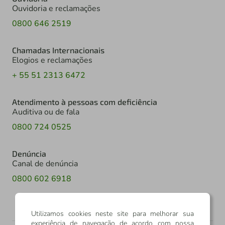
Ouvidoria e reclamações
0800 646 2519
Chamadas Internacionais
Elogios e reclamações
+ 55 51 2313 6472
Atendimento à pessoas com deficiência
Auditiva ou de fala
0800 724 0525
Denúncia
Canal de denúncia
0800 602 6918
Utilizamos cookies neste site para melhorar sua
experiência de navegação de acordo com nossa