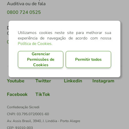
Auditiva ou de fala
0800 724 0525
Denúncia
Utilizamos cookies neste site para melhorar sua
Canal de denúncia
experiência de navegação de acordo com nossa
0800 602 6918
Política de Cookies
.
Gerenciar
Permissões de
Permitir todos
Cookies
Youtube
Twitter
Linkedin
Instagram
Facebook
TikTok
Confederação Sicredi
CNPJ: 03.795.072/0001-60
Av. Assis Brasil, 3940, J. Lindóia - Porto Alegre
CEP: 91010-003