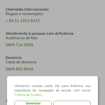
Chamadas Internacionais
Elogios e reclamações
+ 55 51 2313 6472
Atendimento à pessoas com deficiência
Auditiva ou de fala
0800 724 0525
Denúncia
Canal de denúncia
0800 602 6918
Utilizamos cookies neste site para melhorar sua
experiência de navegação de acordo com nossa
Política de Cookies
.
Youtube
Twitter
Linkedin
Instagram
Gerenciar