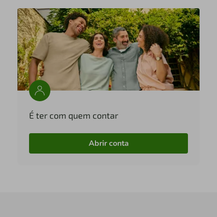
É ter com quem contar
Abrir conta