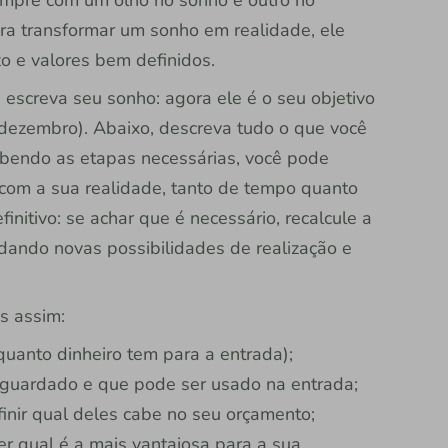
sempre com um olho no sonho e outro no
ra transformar um sonho em realidade, ele
zo e valores bem definidos.
escreva seu sonho: agora ele é o seu objetivo
 dezembro). Abaixo, descreva tudo o que você
Sabendo as etapas necessárias, você pode
com a sua realidade, tanto de tempo quanto
initivo: se achar que é necessário, recalcule a
dando novas possibilidades de realização e
s assim:
 quanto dinheiro tem para a entrada);
m guardado e que pode ser usado na entrada;
inir qual deles cabe no seu orçamento;
er qual é a mais vantajosa para a sua