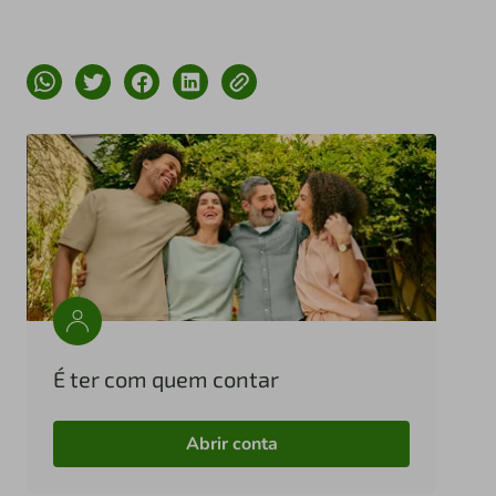
É ter com quem contar
Abrir conta