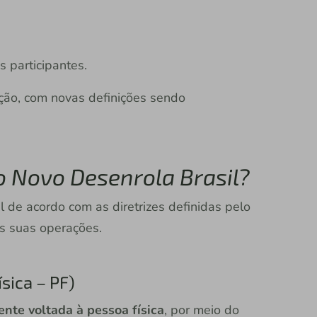
es participantes.
ão, com novas definições sendo
o Novo Desenrola Brasil?
l de acordo com as diretrizes definidas pelo
as suas operações.
ísica – PF)
ente voltada à pessoa física
, por meio do