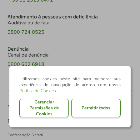
Atendimento à pessoas com deficiência
Auditiva ou de fala
0800 724 0525
Denúncia
Canal de denúncia
0800 602 6918
Utilizamos cookies neste site para melhorar sua
experiência de navegação de acordo com nossa
Política de Cookies
.
Gerenciar
Youtube
Twitter
Linkedin
Instagram
Permissões de
Permitir todos
Cookies
Facebook
TikTok
Confederação Sicredi