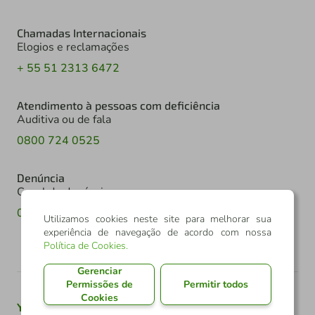
Chamadas Internacionais
Elogios e reclamações
+ 55 51 2313 6472
Atendimento à pessoas com deficiência
Auditiva ou de fala
0800 724 0525
Denúncia
Canal de denúncia
0800 602 6918
Utilizamos cookies neste site para melhorar sua
experiência de navegação de acordo com nossa
Política de Cookies
.
Gerenciar
Permissões de
Permitir todos
Cookies
Youtube
Twitter
Linkedin
Instagram