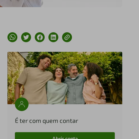
É ter com quem contar
Abrir conta