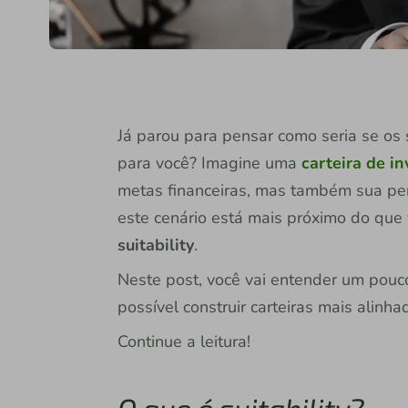
Já parou para pensar como seria se os
para você? Imagine uma
carteira de i
metas financeiras, mas também sua pers
este cenário está mais próximo do que
suitability
.
Neste post, você vai entender um pouco
possível construir carteiras mais alinh
Continue a leitura!
O que é suitability?