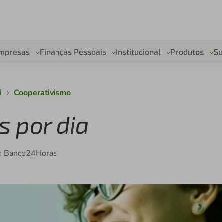
mpresas
Finanças Pessoais
Institucional
Produtos
Su
i
Cooperativismo
s por dia
m o Banco24Horas