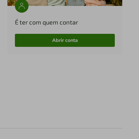
É ter com quem contar
Abrir conta