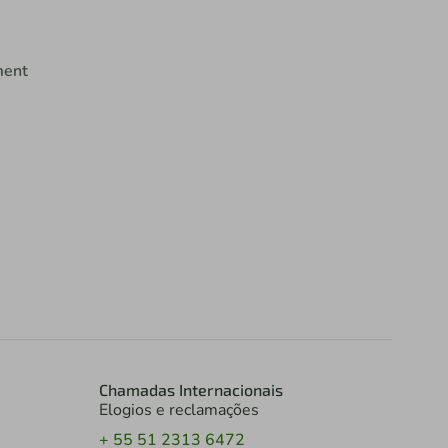
ment
Chamadas Internacionais
Elogios e reclamações
+ 55 51 2313 6472