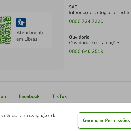
SAC
Informações, elogios e recla
0800 724 7220
Atendimento
Ouvidoria
em Libras
Ouvidoria e reclamações
0800 646 2519
gram
Facebook
TikTok
periência de navegação de
Gerenciar Permissões