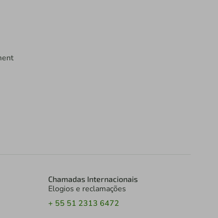
ment
Chamadas Internacionais
Elogios e reclamações
+ 55 51 2313 6472