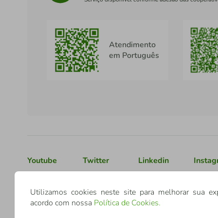
Atendimento
em Português
Youtube
Twitter
Linkedin
Insta
Utilizamos cookies neste site para melhorar sua ex
Confederação Sicredi
acordo com nossa
Política de Cookies
.
CNPJ: 03.795.072/0001-60
Av. Assis Brasil, 3940, J. Lindóia - Porto Alegre