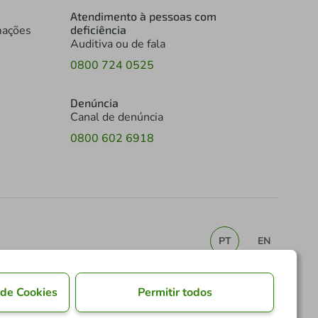
Atendimento à pessoas com
mações
deficiência
Auditiva ou de fala
0800 724 0525
Denúncia
Canal de denúncia
0800 602 6918
PT
EN
 de Cookies
Permitir todos