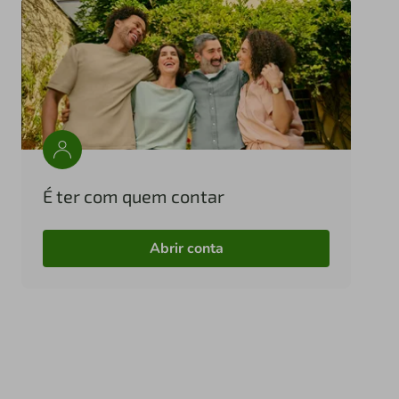
É ter com quem contar
Abrir conta