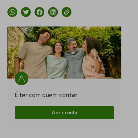
É ter com quem contar
Abrir conta