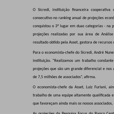
O Sicredi, instituição financeira cooperati
consecutivo no ranking anual de projeções econô
conquistou o 3º lugar em duas categorias - na
projeções realizadas por sua área de Anális
resultado obtido pela Asset, gestora de recursos d
Para o economista-chefe do Sicredi, André Nunes
instituição. “Realizamos um trabalho constan
projeções que são um grande diferencial e nos 
de 7,5 milhões de associados”, afirma.
O economista-chefe da Asset, Luiz Furlani, a
trabalho de uma equipe altamente qualificada e
que favoreçam ainda mais os nossos associados, c
As projeções da Pesquisa Focus do Banco Cent