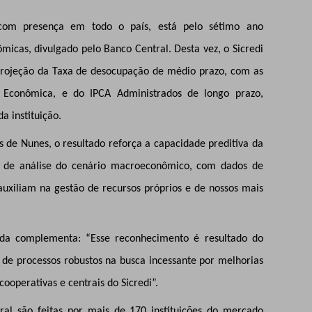
va com presença em todo o país, está pelo sétimo ano
micas, divulgado pelo Banco Central. Desta vez, o Sicredi
 projeção da Taxa de desocupação de médio prazo, com as
e Econômica, e do IPCA Administrados de longo prazo,
a instituição.
 de Nunes, o resultado reforça a capacidade preditiva da
te de análise do cenário macroeconômico, com dados de
auxiliam na gestão de recursos próprios e de nossos mais
inda complementa: “Esse reconhecimento é resultado do
 de processos robustos na busca incessante por melhorias
ooperativas e centrais do Sicredi”.
ral são feitas por mais de 170 instituições do mercado