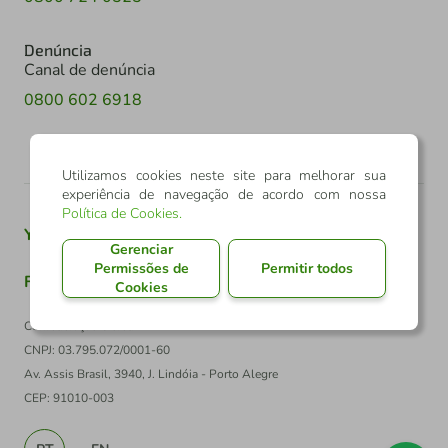
Denúncia
Canal de denúncia
0800 602 6918
Utilizamos cookies neste site para melhorar sua
experiência de navegação de acordo com nossa
Política de Cookies
.
Youtube
Twitter
Linkedin
Instagram
Gerenciar
Permissões de
Permitir todos
Facebook
TikTok
Cookies
Confederação Sicredi
CNPJ: 03.795.072/0001-60
Av. Assis Brasil, 3940, J. Lindóia - Porto Alegre
CEP: 91010-003