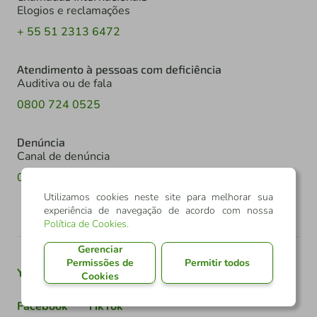
Elogios e reclamações
+ 55 51 2313 6472
Atendimento à pessoas com deficiência
Auditiva ou de fala
0800 724 0525
Denúncia
Canal de denúncia
0800 602 6918
Utilizamos cookies neste site para melhorar sua
experiência de navegação de acordo com nossa
Política de Cookies
.
Gerenciar
Permissões de
Permitir todos
Youtube
Twitter
Linkedin
Instagram
Cookies
Facebook
TikTok