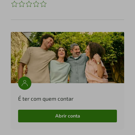
É ter com quem contar
Abrir conta