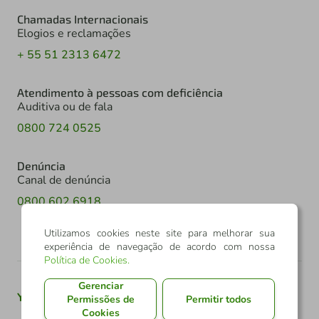
Chamadas Internacionais
Elogios e reclamações
+ 55 51 2313 6472
Atendimento à pessoas com deficiência
Auditiva ou de fala
0800 724 0525
Denúncia
Canal de denúncia
0800 602 6918
Utilizamos cookies neste site para melhorar sua
experiência de navegação de acordo com nossa
Política de Cookies
.
Gerenciar
Youtube
Twitter
Linkedin
Instagram
Permissões de
Permitir todos
Cookies