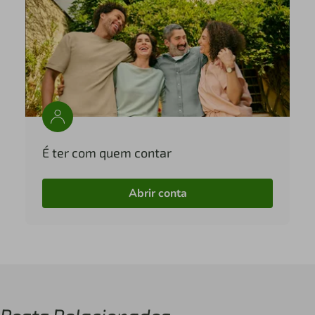
É ter com quem contar
Abrir conta