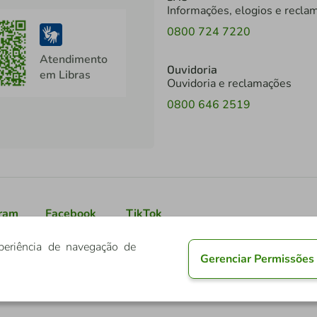
Informações, elogios e recla
0800 724 7220
Atendimento
Ouvidoria
em Libras
Ouvidoria e reclamações
0800 646 2519
gram
Facebook
TikTok
periência de navegação de
Gerenciar Permissões