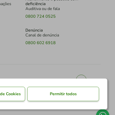
mações
deficiência
Auditiva ou de fala
0800 724 0525
Denúncia
Canal de denúncia
0800 602 6918
PT
EN
 de Cookies
Permitir todos