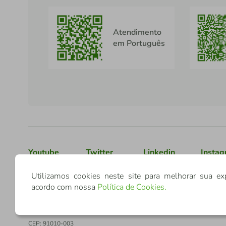
Atendimento
em Português
Youtube
Twitter
Linkedin
Insta
Utilizamos cookies neste site para melhorar sua ex
acordo com nossa
Política de Cookies
.
Confederação Sicredi
CNPJ: 03.795.072/0001-60
Av. Assis Brasil, 3940, J. Lindóia - Porto Alegre
CEP: 91010-003