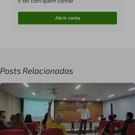
É ter com quem contar
Abrir conta
Posts Relacionados