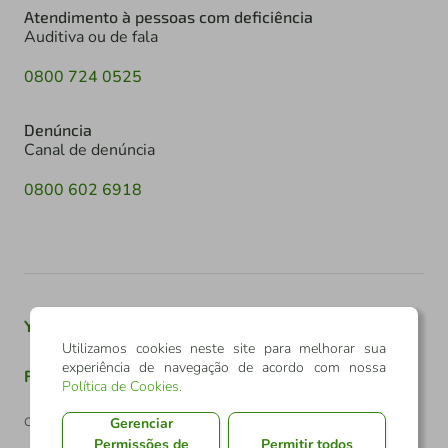
Atendimento à pessoas com deficiência
Auditiva ou de fala
0800 724 0525
Denúncia
Canal de denúncia
0800 602 6918
Youtube
Twitter
Linkedin
Instagram
Utilizamos cookies neste site para melhorar sua
experiência de navegação de acordo com nossa
Facebook
TikTok
Política de Cookies
.
Gerenciar
Confederação Sicredi
Permissões de
Permitir todos