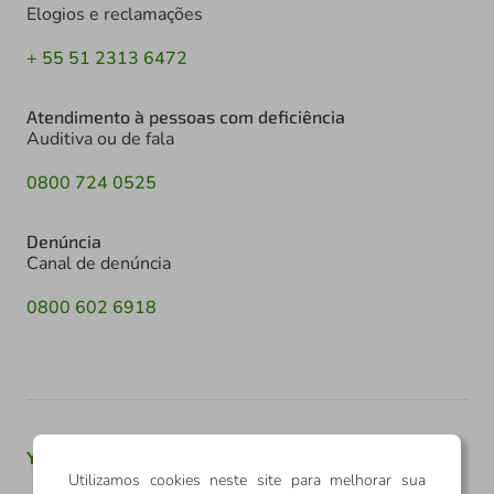
Elogios e reclamações
+ 55 51 2313 6472
Atendimento à pessoas com deficiência
Auditiva ou de fala
0800 724 0525
Denúncia
Canal de denúncia
0800 602 6918
Youtube
Twitter
Linkedin
Instagram
Utilizamos cookies neste site para melhorar sua