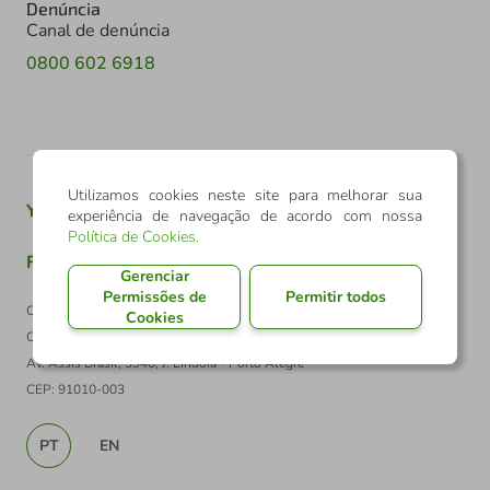
Denúncia
Canal de denúncia
0800 602 6918
Utilizamos cookies neste site para melhorar sua
Youtube
Twitter
Linkedin
Instagram
experiência de navegação de acordo com nossa
Política de Cookies
.
Facebook
TikTok
Gerenciar
Permissões de
Permitir todos
Confederação Sicredi
Cookies
CNPJ: 03.795.072/0001-60
Av. Assis Brasil, 3940, J. Lindóia - Porto Alegre
CEP: 91010-003
PT
EN