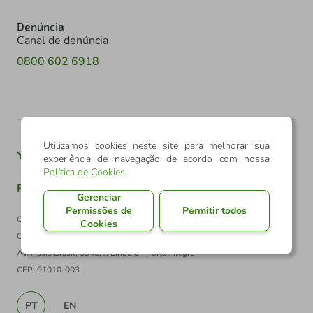
Denúncia
Canal de denúncia
0800 602 6918
Utilizamos cookies neste site para melhorar sua
Youtube
Twitter
Linkedin
Instagram
experiência de navegação de acordo com nossa
Política de Cookies
.
Facebook
TikTok
Gerenciar
Permissões de
Permitir todos
Confederação Sicredi
Cookies
CNPJ: 03.795.072/0001-60
Av. Assis Brasil, 3940, J. Lindóia - Porto Alegre
CEP: 91010-003
PT
EN