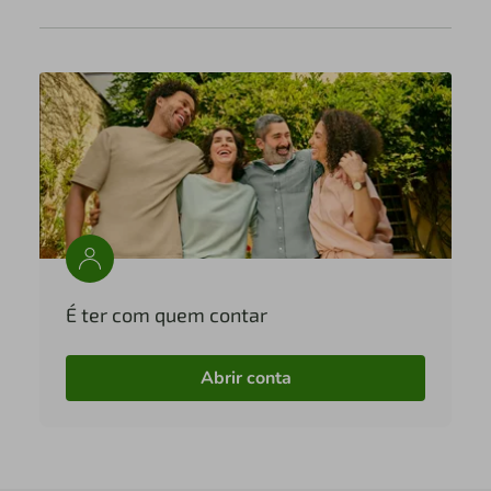
É ter com quem contar
Abrir conta