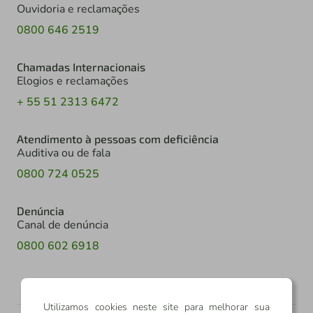
Ouvidoria e reclamações
0800 646 2519
Chamadas Internacionais
Elogios e reclamações
+ 55 51 2313 6472
Atendimento à pessoas com deficiência
Auditiva ou de fala
0800 724 0525
Denúncia
Canal de denúncia
0800 602 6918
Utilizamos cookies neste site para melhorar sua