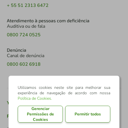
+ 55 51 2313 6472
Atendimento à pessoas com deficiência
Auditiva ou de fala
0800 724 0525
Denúncia
Canal de denúncia
0800 602 6918
Utilizamos cookies neste site para melhorar sua
experiência de navegação de acordo com nossa
Política de Cookies
.
Youtube
Twitter
Linkedin
Instagram
Gerenciar
Permissões de
Permitir todos
Facebook
TikTok
Cookies