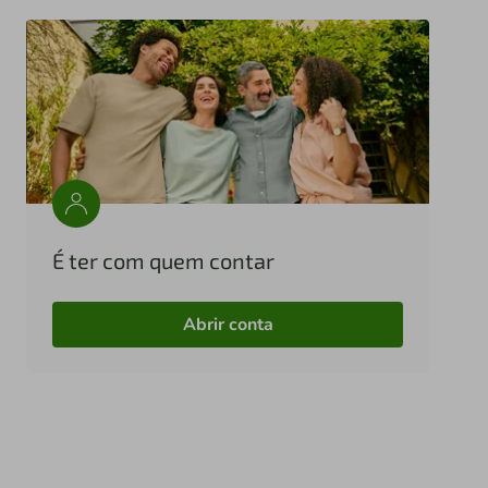
É ter com quem contar
Abrir conta