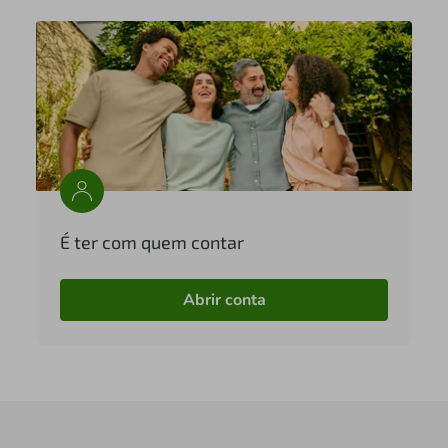
É ter com quem contar
Abrir conta