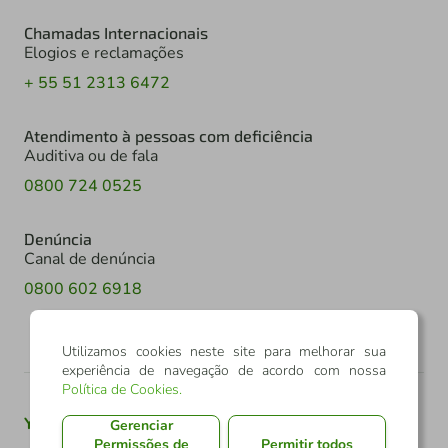
Chamadas Internacionais
Elogios e reclamações
+ 55 51 2313 6472
Atendimento à pessoas com deficiência
Auditiva ou de fala
0800 724 0525
Denúncia
Canal de denúncia
0800 602 6918
Utilizamos cookies neste site para melhorar sua
experiência de navegação de acordo com nossa
Política de Cookies
.
Youtube
Twitter
Linkedin
Instagram
Gerenciar
Permissões de
Permitir todos