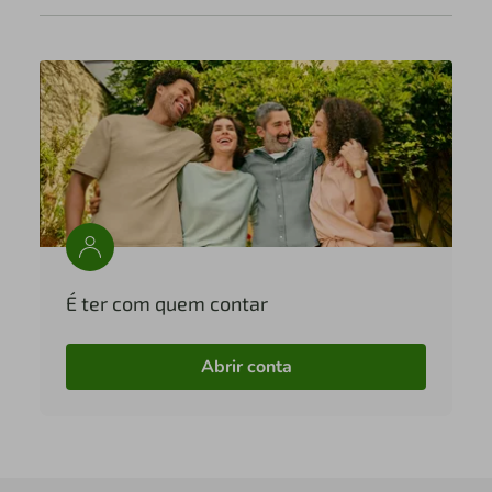
É ter com quem contar
Abrir conta