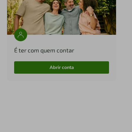
É ter com quem contar
Abrir conta