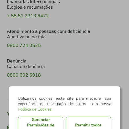
Chamadas Internacionais
Elogios e reclamações
+ 55 51 2313 6472
Atendimento à pessoas com deficiência
Auditiva ou de fala
0800 724 0525
Denúncia
Canal de denúncia
0800 602 6918
Utilizamos cookies neste site para melhorar sua
experiência de navegação de acordo com nossa
Política de Cookies
.
Youtube
Twitter
Linkedin
Instagram
Gerenciar
Permissões de
Permitir todos
Facebook
TikTok