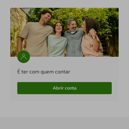
É ter com quem contar
Abrir conta