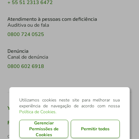
+ 55 51 2313 6472
Atendimento à pessoas com deficiência
Auditiva ou de fala
0800 724 0525
Denúncia
Canal de denúncia
0800 602 6918
Utilizamos cookies neste site para melhorar sua
experiência de navegação de acordo com nossa
Youtube
Twitter
Linkedin
Instagram
Política de Cookies
.
Facebook
TikTok
Gerenciar
Permissões de
Permitir todos
Cookies
Confederação Sicredi