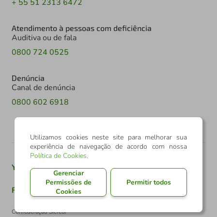
+ 55 51 2313 6472
Atendimento à pessoas com deficiência
Auditiva ou de fala
0800 724 0525
Denúncia
Canal de denúncia
0800 602 6918
Utilizamos cookies neste site para melhorar sua
experiência de navegação de acordo com nossa
Política de Cookies
.
Youtube
Twitter
Linkedin
Instagram
Gerenciar
Permissões de
Permitir todos
Facebook
TikTok
Cookies
Confederação Sicredi