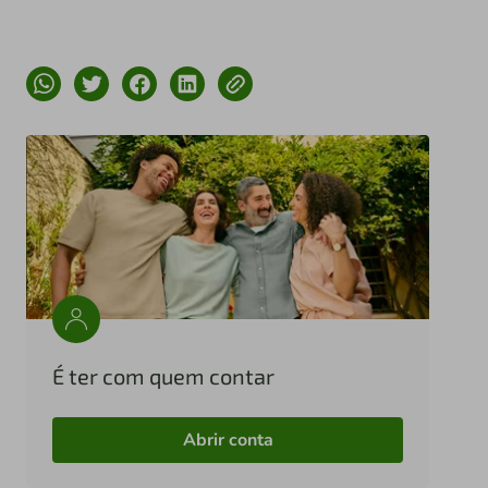
É ter com quem contar
Abrir conta