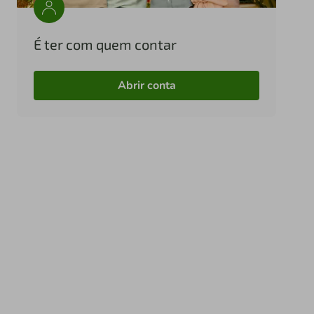
É ter com quem contar
Abrir conta