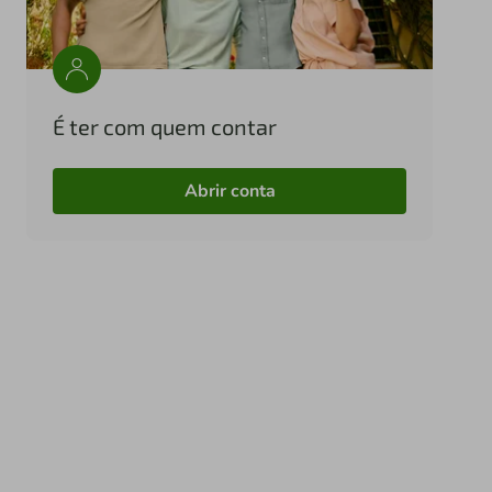
É ter com quem contar
Abrir conta