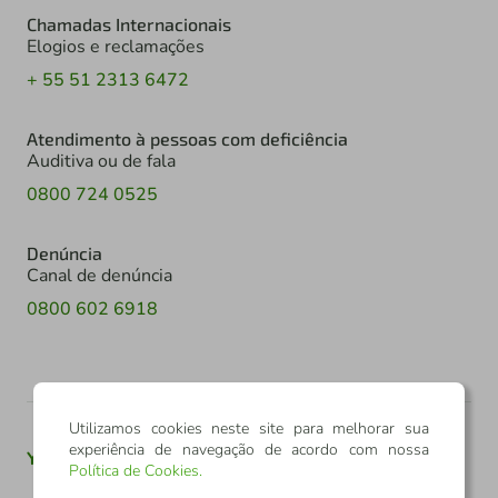
Chamadas Internacionais
Elogios e reclamações
+ 55 51 2313 6472
Atendimento à pessoas com deficiência
Auditiva ou de fala
0800 724 0525
Denúncia
Canal de denúncia
0800 602 6918
Utilizamos cookies neste site para melhorar sua
experiência de navegação de acordo com nossa
Youtube
Twitter
Linkedin
Instagram
Política de Cookies
.