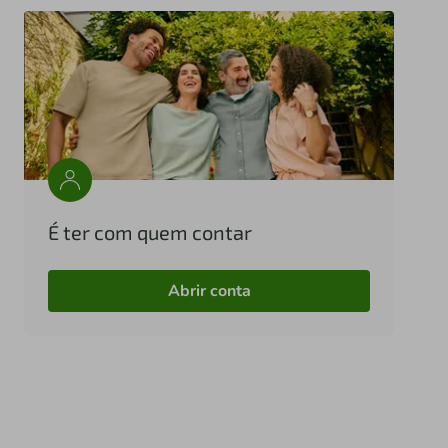
É ter com quem contar
Abrir conta