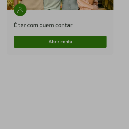
É ter com quem contar
Abrir conta