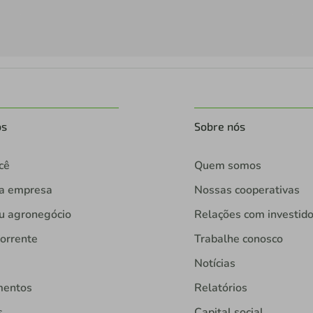
os
Sobre nós
cê
Quem somos
ua empresa
Nossas cooperativas
u agronegócio
Relações com investid
orrente
Trabalhe conosco
Notícias
mentos
Relatórios
s
Capital social