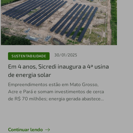
30/01/2025
SUSTENTABILIDADE
Em 4 anos, Sicredi inaugura a 4ª usina
de energia solar
Empreendimentos estão em Mato Grosso,
Acre e Pará e somam investimentos de cerca
de R$ 70 milhões; energia gerada abastece
100% das operações das agências e sedes
administrativas nesses estados; expectativa é
ampliar os projetos no Norte do país
Continuar lendo