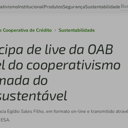
ativismo
Institucional
Produtos
Segurança
Sustentabilidade
e Cooperativa de Crédito
Sustentabilidade
icipa de live da OAB
el do cooperativismo
omada do
sustentável
ia Egídio Sales Filho, em formato on-line e transmitido atrav
 ESA.