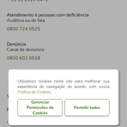
Atendimento à pessoas com deficiência
Auditiva ou de fala
0800 724 0525
Denúncia
Canal de denúncia
0800 602 6918
Utilizamos cookies neste site para melhorar sua
experiência de navegação de acordo com nossa
Política de Cookies
.
Youtube
Twitter
Linkedin
Instagram
Gerenciar
Permissões de
Permitir todos
Facebook
TikTok
Cookies
Confederação Sicredi