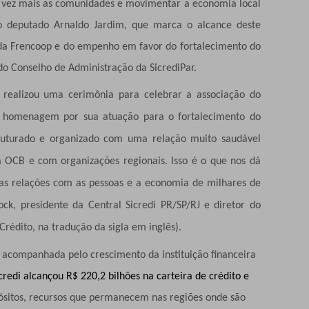
da vez mais as comunidades e movimentar a economia local
o deputado Arnaldo Jardim, que marca o alcance deste
 da Frencoop e do empenho em favor do fortalecimento do
do Conselho de Administração da SicrediPar.
i realizou uma cerimônia para celebrar a associação do
 homenagem por sua atuação para o fortalecimento do
truturado e organizado com uma relação muito saudável
a OCB e com organizações regionais. Isso é o que nos dá
sas relações com as pessoas e a economia de milhares de
ock, presidente da Central Sicredi PR/SP/RJ e diretor do
édito, na tradução da sigla em inglês).
companhada pelo crescimento da instituição financeira
credi alcançou R$ 220,2 bilhões na carteira de crédito e
ósitos, recursos que permanecem nas regiões onde são