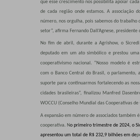
que esse crescimento nos possibilita apoiar ca
de cada região onde estamos. A associação d
número, nos orgulha, pois sabemos do trabalho
setor”, afirma Fernando Dall’Agnese, presidente 
No fim de abril, durante a Agrishow, o Sicred
deputado em um ato simbólico e prestou uma
cooperativismo nacional. “Nosso modelo é es
com o Banco Central do Brasil, o parlamento, 
suporte para continuarmos fortalecendo as nos
cidades brasileiras”, finalizou Manfred Dasenbr
WOCCU (Conselho Mundial das Cooperativas de Cr
A expansão em número de associados também é a
cooperativa. N
o primeiro trimestre de 2024, o Si
apresentou um total de R$ 232,9 bilhões em de
p