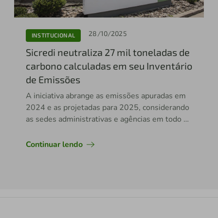
28/10/2025
INSTITUCIONAL
Sicredi neutraliza 27 mil toneladas de
carbono calculadas em seu Inventário
de Emissões
A iniciativa abrange as emissões apuradas em
2024 e as projetadas para 2025, considerando
as sedes administrativas e agências em todo o
Brasil, reforçando o compromisso da instituição
com a sustentabilidade
Continuar lendo