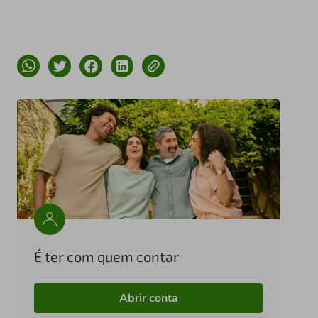
É ter com quem contar
Abrir conta