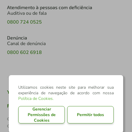
Atendimento à pessoas com deficiência
Auditiva ou de fala
0800 724 0525
Denúncia
Canal de denúncia
0800 602 6918
Utilizamos cookies neste site para melhorar sua
Youtube
Twitter
Linkedin
Instagram
experiência de navegação de acordo com nossa
Política de Cookies
.
Facebook
TikTok
Gerenciar
Permissões de
Permitir todos
Confederação Sicredi
Cookies
CNPJ: 03.795.072/0001-60