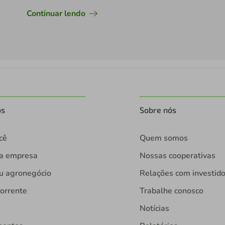
duas novas unidades no último trimestre de
2021.
Continuar lendo
os
Sobre nós
cê
Quem somos
ua empresa
Nossas cooperativas
u agronegócio
Relações com investid
orrente
Trabalhe conosco
Notícias