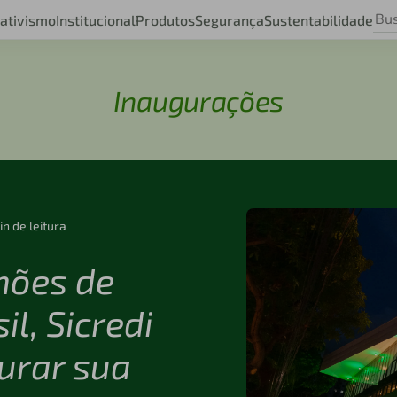
ativismo
Institucional
Produtos
Segurança
Sustentabilidade
Inaugurações
in de leitura
hões de
l, Sicredi
urar sua