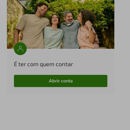
É ter com quem contar
Abrir conta