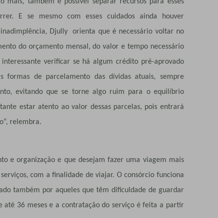
 mais, também é possível separar recursos para esses
orrer. E se mesmo com esses cuidados ainda houver
inadimplência, Djully orienta que é necessário voltar no
imento do orçamento mensal, do valor e tempo necessário
 interessante verificar se há algum crédito pré-aprovado
 as formas de parcelamento das dívidas atuais, sempre
to, evitando que se torne algo ruim para o equilíbrio
ante estar atento ao valor dessas parcelas, pois entrará
o”, relembra.
o e organização e que desejam fazer uma viagem mais
serviços, com a finalidade de viajar. O consórcio funciona
do também por aqueles que têm dificuldade de guardar
e até 36 meses e a contratação do serviço é feita a partir