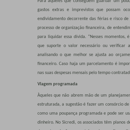
Para aqueles que conseguem guardar um pouco
gastos extras e imprevistos que possam oc
endividamento decorrente das férias e risco de 
processo de organização financeira, de entend
para liquidar essa dívida. “Nesses momentos, é
que suporte o valor necessário ou verificar
analisando o que melhor se ajusta ao orçamen
financeiro. Caso haja um parcelamento é import
nas suas despesas mensais pelo tempo contratad
Viagem programada
Àqueles que não abrem mão de um planejament
estruturada, a sugestão é fazer um consórcio de 
como uma poupança programada e pode ser usa
dinheiro. No Sicredi, os associados têm planos d