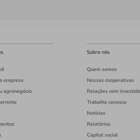
os
Sobre nós
cê
Quem somos
ua empresa
Nossas cooperativas
u agronegócio
Relações com investid
orrente
Trabalhe conosco
Notícias
mentos
Relatórios
s
Capital social