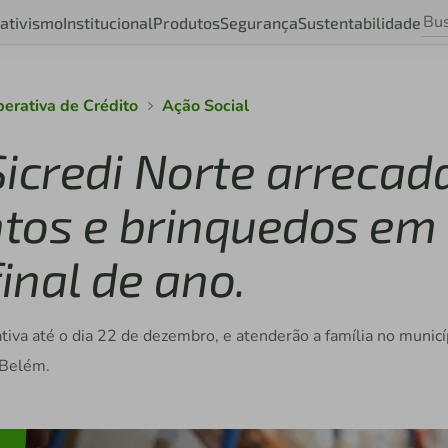
ativismo
Institucional
Produtos
Segurança
Sustentabilidade
perativa de Crédito
Ação Social
 Sicredi Norte arrecad
tos e brinquedos em
inal de ano.
iva até o dia 22 de dezembro, e atenderão a família no municí
 Belém.