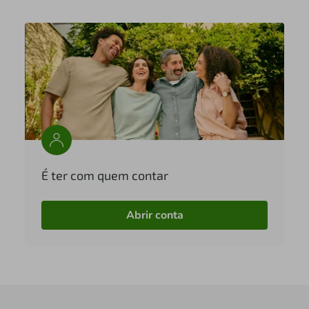
É ter com quem contar
Abrir conta