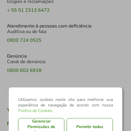
Elogios e reclamações
+ 55 51 2313 6472
Atendimento à pessoas com deficiência
Auditiva ou de fala
0800 724 0525
Denúncia
Canal de denúncia
0800 602 6918
Utilizamos cookies neste site para melhorar sua
experiência de navegação de acordo com nossa
Youtube
Twitter
Linkedin
Instagram
Política de Cookies
.
Gerenciar
Facebook
TikTok
Permissões de
Permitir todos