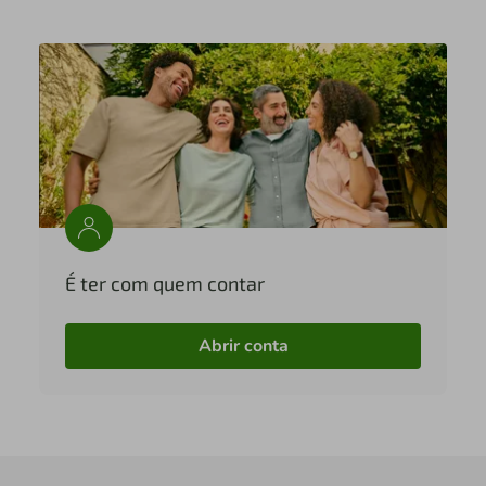
É ter com quem contar
Abrir conta