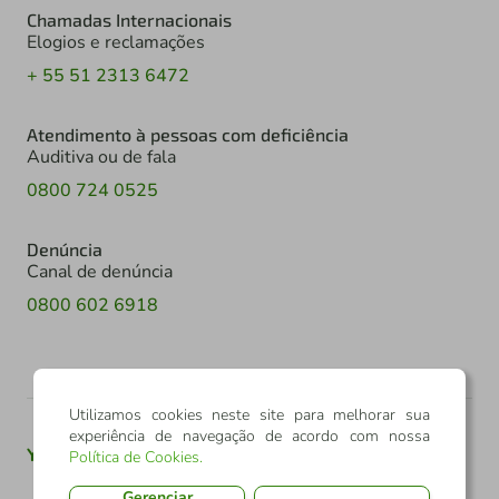
Chamadas Internacionais
Elogios e reclamações
+ 55 51 2313 6472
Atendimento à pessoas com deficiência
Auditiva ou de fala
0800 724 0525
Denúncia
Canal de denúncia
0800 602 6918
Utilizamos cookies neste site para melhorar sua
experiência de navegação de acordo com nossa
Youtube
Twitter
Linkedin
Instagram
Política de Cookies
.
Gerenciar