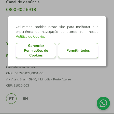
Canal de denúncia
0800 602 6918
Utilizamos cookies neste site para melhorar sua
experiência de navegação de acordo com nossa
Política de Cookies
.
Youtube
Twitter
Linkedin
Instagram
Gerenciar
Permissões de
Permitir todos
Cookies
Facebook
TikTok
Confederação Sicredi
CNPJ: 03.795.072/0001-60
Av. Assis Brasil, 3940, J. Lindóia - Porto Alegre
CEP: 91010-003
PT
EN