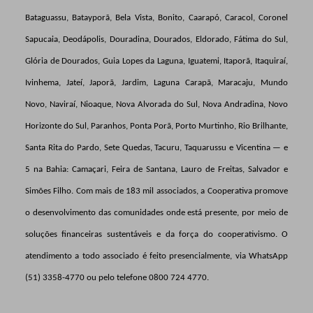
Bataguassu, Batayporã, Bela Vista, Bonito, Caarapó, Caracol, Coronel
Sapucaia, Deodápolis, Douradina, Dourados, Eldorado, Fátima do Sul,
Glória de Dourados, Guia Lopes da Laguna, Iguatemi, Itaporã, Itaquiraí,
Ivinhema, Jateí, Japorã, Jardim, Laguna Carapã, Maracaju, Mundo
Novo, Naviraí, Nioaque, Nova Alvorada do Sul, Nova Andradina, Novo
Horizonte do Sul, Paranhos, Ponta Porã, Porto Murtinho, Rio Brilhante,
Santa Rita do Pardo, Sete Quedas, Tacuru, Taquarussu e Vicentina — e
5 na Bahia: Camaçari, Feira de Santana, Lauro de Freitas, Salvador e
Simões Filho. Com mais de 183 mil associados, a Cooperativa promove
o desenvolvimento das comunidades onde está presente, por meio de
soluções financeiras sustentáveis e da força do cooperativismo. O
atendimento a todo associado é feito presencialmente, via WhatsApp
(51) 3358-4770 ou pelo telefone 0800 724 4770.