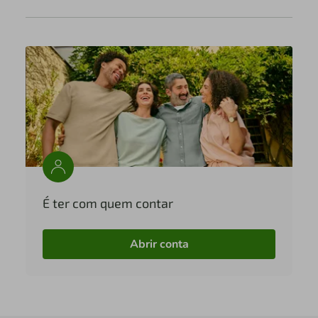
É ter com quem contar
Abrir conta