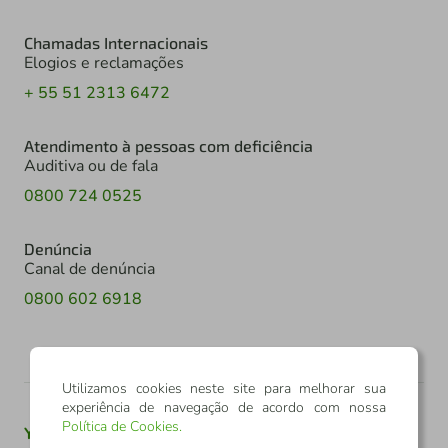
Chamadas Internacionais
Elogios e reclamações
+ 55 51 2313 6472
Atendimento à pessoas com deficiência
Auditiva ou de fala
0800 724 0525
Denúncia
Canal de denúncia
0800 602 6918
Utilizamos cookies neste site para melhorar sua
experiência de navegação de acordo com nossa
Política de Cookies
.
Youtube
Twitter
Linkedin
Instagram